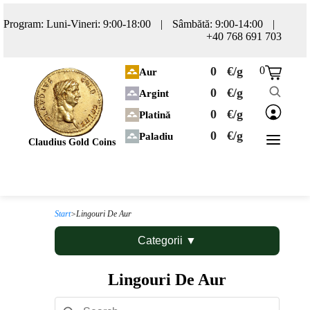
Program: Luni-Vineri: 9:00-18:00
|
Sâmbătă: 9:00-14:00
|
+40 768 691 703
0
€/g
0
Aur
0
€/g
Argint
0
€/g
Platină
0
€/g
Paladiu
Claudius Gold Coins
Start
>
Lingouri De Aur
Categorii
▼
Lingouri De Aur