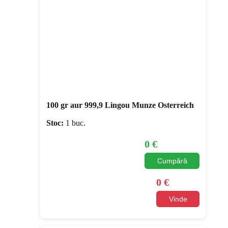
100 gr aur 999,9 Lingou Munze Osterreich
Stoc:
1 buc.
0
€
Cumpără
0
€
Vinde