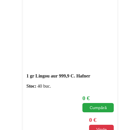
1 gr Lingou aur 999,9 C. Hafner
Stoc:
40 buc.
0
€
Cumpără
0
€
Vinde