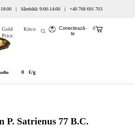
0-18:00
|
Sâmbătă: 9:00-14:00
|
+40 768 691 703
Conectează-
0
Gold
Kitco
te
Price
0
€/g
ladiu
 P. Satrienus 77 B.C.