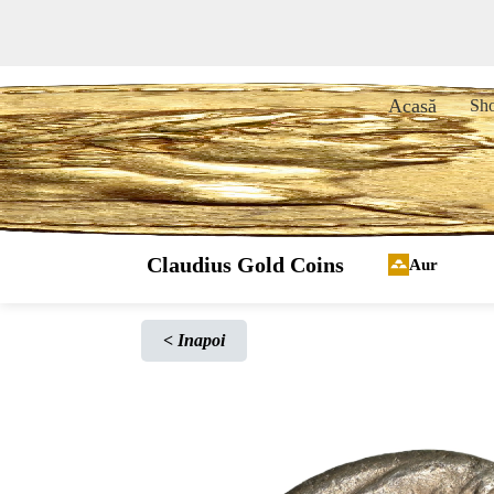
Acasă
Sh
Claudius Gold Coins
Aur
<
Inapoi