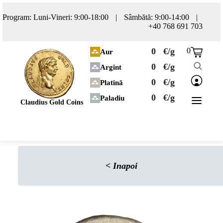
Program: Luni-Vineri: 9:00-18:00
|
Sâmbătă: 9:00-14:00
|
+40 768 691 703
0
€/g
0
Aur
0
€/g
Argint
0
€/g
Platină
0
€/g
Paladiu
Claudius Gold Coins
<
Inapoi