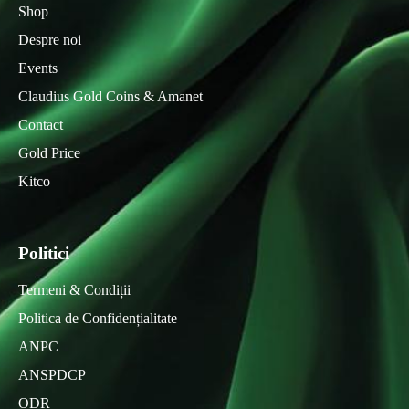
Shop
Despre noi
Events
Claudius Gold Coins & Amanet
Contact
Gold Price
Kitco
Politici
Termeni & Condiții
Politica de Confidențialitate
ANPC
ANSPDCP
ODR