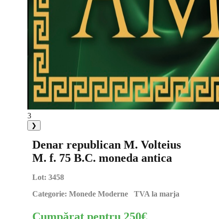
3
❯
Denar republican M. Volteius
M. f. 75 B.C. moneda antica
Lot:
3458
Categorie:
Monede Moderne TVA la marja
Cumpărat pentru
250
€