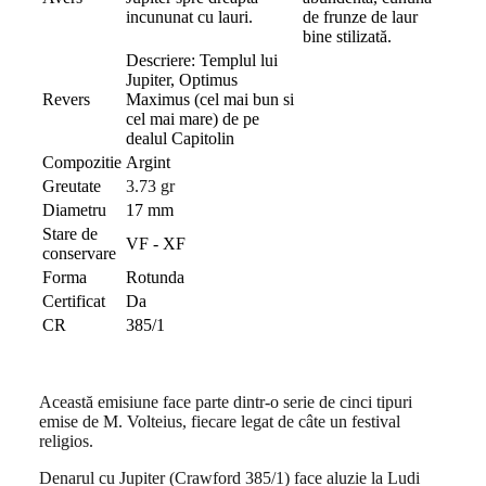
incununat cu lauri.
de frunze de laur
bine stilizată.
Descriere: Templul lui
Jupiter, Optimus
Revers
Maximus (cel mai bun si
cel mai mare) de pe
dealul Capitolin
Compozitie
Argint
Greutate
3.73 gr
Diametru
17 mm
Stare de
VF - XF
conservare
Forma
Rotunda
Certificat
Da
CR
385/1
Această emisiune face parte dintr-o serie de cinci tipuri
emise de M. Volteius, fiecare legat de câte un
festival
religios.
Denarul cu Jupiter (Crawford 385/1) face aluzie la Ludi