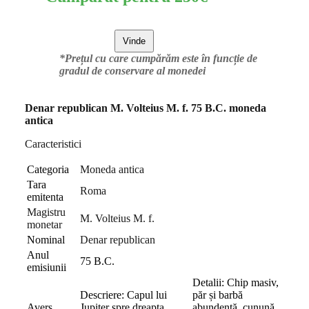
Vinde
*Prețul cu care cumpărăm este în funcție de
gradul de conservare al monedei
Denar republican M. Volteius M. f. 75 B.C. moneda
antica
Caracteristici
Categoria
Moneda antica
Tara
Roma
emitenta
Magistru
M. Volteius M. f.
monetar
Nominal
Denar republican
Anul
75 B.C.
emisiunii
Detalii: Chip masiv,
Descriere: Capul lui
păr și barbă
Avers
Jupiter spre dreapta
abundentă, cunună