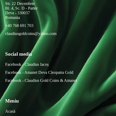
Str. 22 Decembrie
Bl. 4, Sc. D - Parter
Deva - 330037
Romania
+40 768 691 703
claudiusgoldcoins@yahoo.com
Social media
Facebook - Claudius Iacoș
Facebook - Amanet Deva Cleopatra Gold
Facebook - Claudius Gold Coins & Amanet
Meniu
Acasă