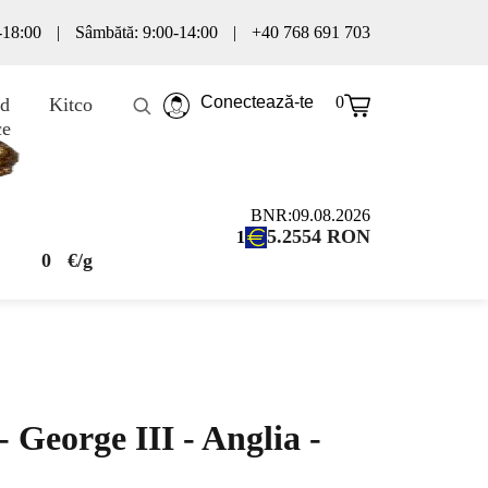
0-18:00
|
Sâmbătă: 9:00-14:00
|
+40 768 691 703
Conectează-te
0
d
Kitco
ce
BNR:
09.08.2026
5.2554
RON
1
0
€/g
 George III - Anglia -