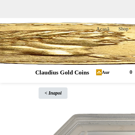
Acasă
Shop
▼
Claudius Gold Coins
0
Aur
<
Inapoi