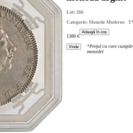
Lot:
266
Categorie:
Monede Moderne TV
Adaugă
în coș
1380
€
*Prețul cu care cumpără
Vinde
monedei