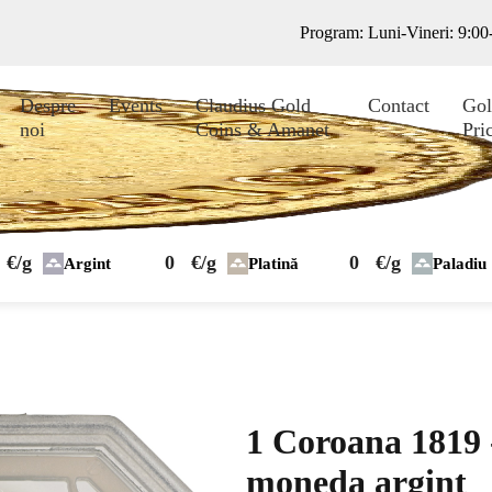
Program: Luni-Vineri: 9:0
Despre
Events
Claudius Gold
Contact
Gol
noi
Coins & Amanet
Pri
€/g
0
€/g
0
€/g
Argint
Platină
Paladiu
1 Coroana 1819 -
moneda argint