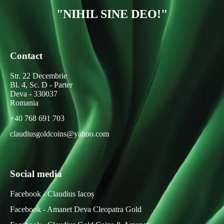
"NIHIL SINE DEO!"
Contact
Str. 22 Decembrie
Bl. 4, Sc. D - Parter
Deva - 330037
Romania
+40 768 691 703
claudiusgoldcoins@yahoo.com
Social media
Facebook - Claudius Iacoș
Facebook - Amanet Deva Cleopatra Gold