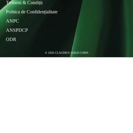
Termeni & Condiții
Politica de Confidențialitate
ANPC
ANSPDCP
ODR
©
2026
CLAUDIUS GOLD COINS