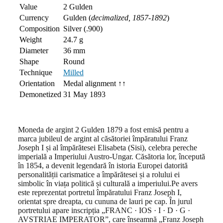
Value
2 Gulden
Currency
Gulden (
decimalized, 1857-1892
)
Composition
Silver (.900)
Weight
24.7 g
Diameter
36 mm
Shape
Round
Technique
Milled
Orientation
Medal alignment ↑↑
Demonetized
31 May 1893
Moneda de argint 2 Gulden 1879 a fost emisă pentru a
marca jubileul de argint al căsătoriei împăratului Franz
Joseph I și al împărătesei Elisabeta (Sisi), celebra pereche
imperială a Imperiului Austro-Ungar. Căsătoria lor, începută
în 1854, a devenit legendară în istoria Europei datorită
personalității carismatice a împărătesei și a rolului ei
simbolic în viața politică și culturală a imperiului.Pe avers
este reprezentat portretul împăratului Franz Joseph I,
orientat spre dreapta, cu cununa de lauri pe cap. În jurul
portretului apare inscripția „FRANC · IOS · I · D · G ·
AVSTRIAE IMPERATOR”, care înseamnă „Franz Joseph