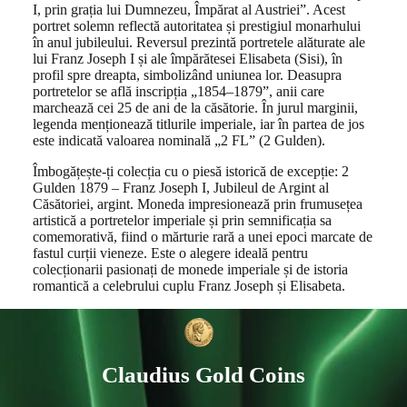
I, prin grația lui Dumnezeu, Împărat al Austriei”. Acest
portret solemn reflectă autoritatea și prestigiul monarhului
în anul jubileului. Reversul prezintă portretele alăturate ale
lui Franz Joseph I și ale împărătesei Elisabeta (Sisi), în
profil spre dreapta, simbolizând uniunea lor. Deasupra
portretelor se află inscripția „1854–1879”, anii care
marchează cei 25 de ani de la căsătorie. În jurul marginii,
legenda menționează titlurile imperiale, iar în partea de jos
este indicată valoarea nominală „2 FL” (2 Gulden).
Îmbogățește-ți colecția cu o piesă istorică de excepție: 2
Gulden 1879 – Franz Joseph I, Jubileul de Argint al
Căsătoriei, argint. Moneda impresionează prin frumusețea
artistică a portretelor imperiale și prin semnificația sa
comemorativă, fiind o mărturie rară a unei epoci marcate de
fastul curții vieneze. Este o alegere ideală pentru
colecționarii pasionați de monede imperiale și de istoria
romantică a celebrului cuplu Franz Joseph și Elisabeta.
Claudius Gold Coins