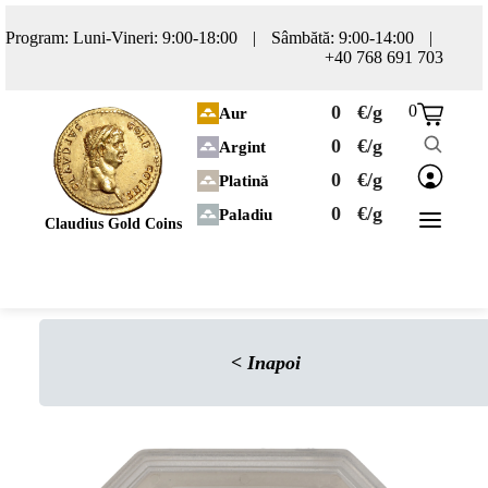
Program: Luni-Vineri: 9:00-18:00
|
Sâmbătă: 9:00-14:00
|
+40 768 691 703
0
€/g
0
Aur
0
€/g
Argint
0
€/g
Platină
0
€/g
Paladiu
Claudius Gold Coins
<
Inapoi