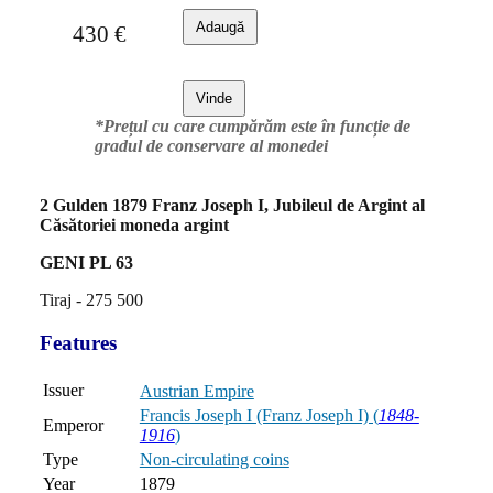
Adaugă
430
€
Vinde
*Prețul cu care cumpărăm este în funcție de
gradul de conservare al monedei
2 Gulden 1879 Franz Joseph I, Jubileul de Argint al
Căsătoriei moneda argint
GENI PL 63
Tiraj - 275 500
Features
Issuer
Austrian Empire
Francis Joseph I (Franz Joseph I) (
1848-
Emperor
1916
)
Type
Non-circulating coins
Year
1879