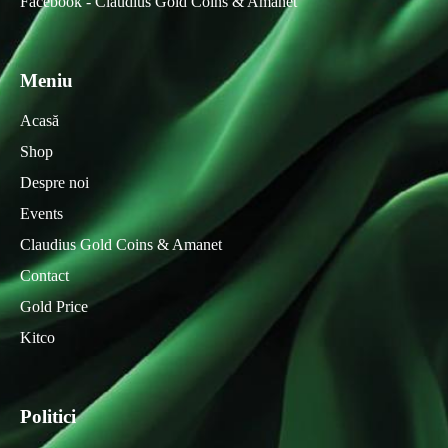
Facebook - Claudius Gold Coins & Amanet
Meniu
Acasă
Shop
Despre noi
Events
Claudius Gold Coins & Amanet
Contact
Gold Price
Kitco
Politici