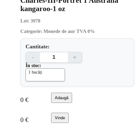
Charles-III-Portret 1 Australia
kangaroo-1 oz
Lot:
3978
Categorie:
Monede de aur TVA 0%
Cantitate:
-
+
În stoc:
1 bucăți
Adaugă
0
€
Vinde
0
€