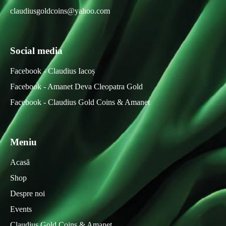
claudiusgoldcoins@yahoo.com
Social media
Facebook - Claudius Iacoș
Facebook - Amanet Deva Cleopatra Gold
Facebook - Claudius Gold Coins & Amanet
Meniu
Acasă
Shop
Despre noi
Events
Claudius Gold Coins & Amanet