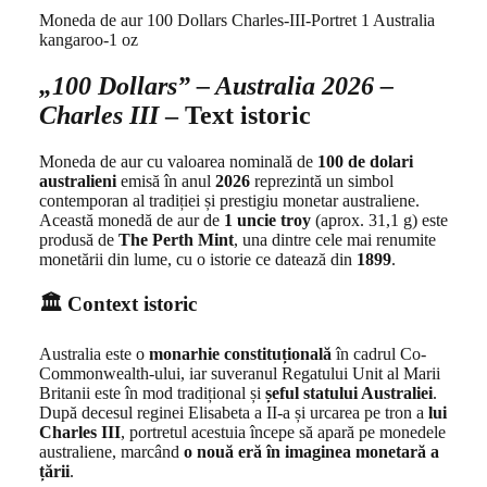
Moneda de aur 100 Dollars Charles-III-Portret 1 Australia
kangaroo-1 oz
„100 Dollars” – Australia 2026 –
Charles III
– Text istoric
Moneda de aur cu valoarea nominală de
100 de dolari
australieni
emisă în anul
2026
reprezintă un simbol
contemporan al tradiției și prestigiu monetar australiene.
Această monedă de aur de
1 uncie troy
(aprox. 31,1 g) este
produsă de
The Perth Mint
, una dintre cele mai renumite
monetării din lume, cu o istorie ce datează din
1899
.
🏛️ Context istoric
Australia este o
monarhie constituțională
în cadrul Co-
Commonwealth-ului, iar suveranul Regatului Unit al Marii
Britanii este în mod tradițional și
șeful statului Australiei
.
După decesul reginei Elisabeta a II-a și urcarea pe tron a
lui
Charles III
, portretul acestuia începe să apară pe monedele
australiene, marcând
o nouă eră în imaginea monetară a
țării
.