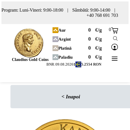
Program: Luni-Vineri: 9:00-18:00
|
Sâmbătă: 9:00-14:00
|
+40 768 691 703
0
€/g
0
Aur
0
€/g
Argint
0
€/g
Platină
0
€/g
Paladiu
Claudius Gold Coins
BNR:
09.08.2026
1
5.2554
RON
<
Inapoi