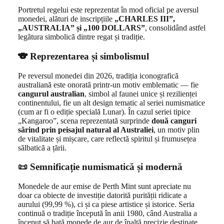
Portretul regelui este reprezentat în mod oficial pe aversul
monedei, alături de inscripțiile
„CHARLES III”,
„AUSTRALIA” și „100 DOLLARS”
, consolidând astfel
legătura simbolică dintre regat și tradiție.
🐨 Reprezentarea și simbolismul
Pe reversul monedei din 2026, tradiția iconografică
australiană este onorată printr-un motiv emblematic — fie
cangurul australian
, simbol al faunei unice și rezilienței
continentului, fie un alt design tematic al seriei numismatice
(cum ar fi o ediție specială Lunar). În cazul seriei tipice
„Kangaroo”, scena reprezentată surprinde
două canguri
sărind prin peisajul natural al Australiei
, un motiv plin
de vitalitate și mișcare, care reflectă spiritul și frumusețea
sălbatică a țării.
📜 Semnificație numismatică și modernă
Monedele de aur emise de Perth Mint sunt apreciate nu
doar ca obiecte de investiție datorită purității ridicate a
aurului (99,99 %), ci și ca piese artistice și istorice. Seria
continuă o tradiție începută în anii 1980, când Australia a
început să bată monede de aur de înaltă precizie destinate