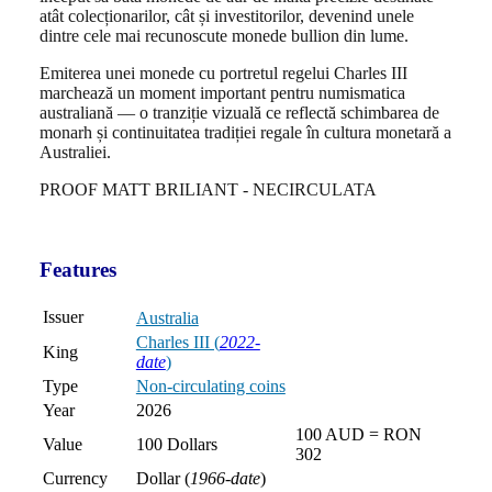
atât colecționarilor, cât și investitorilor, devenind unele
dintre cele mai recunoscute monede bullion din lume.
Emiterea unei monede cu portretul regelui Charles III
marchează un moment important pentru numismatica
australiană — o tranziție vizuală ce reflectă schimbarea de
monarh și continuitatea tradiției regale în cultura monetară a
Australiei.
PROOF MATT BRILIANT - NECIRCULATA
Features
Issuer
Australia
Charles III (
2022-
King
date
)
Type
Non-circulating coins
Year
2026
100 AUD = RON
Value
100 Dollars
302
Currency
Dollar (
1966-date
)