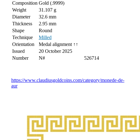
Composition
Gold (.9999)
Weight
31.107 g
Diameter
32.6 mm
Thickness
2.95 mm
Shape
Round
Technique
Milled
Orientation
Medal alignment ↑↑
Issued
20 October 2025
Number
N#
526714
https://www.claudiusgoldcoins.com/category/monede-de-
aur