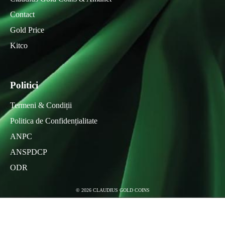
Contact
Gold Price
Kitco
Politici
Termeni & Condiții
Politica de Confidențialitate
ANPC
ANSPDCP
ODR
©
2026
CLAUDIUS GOLD COINS