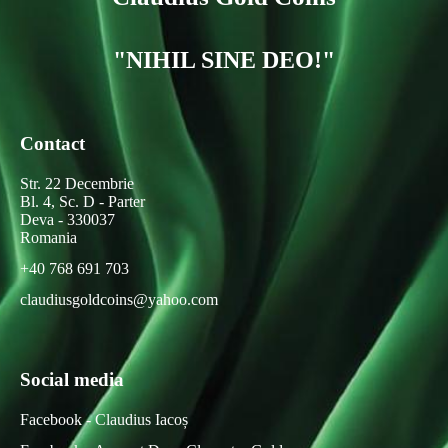
"NIHIL SINE DEO!"
Contact
Str. 22 Decembrie
Bl. 4, Sc. D - Parter
Deva - 330037
Romania
+40 768 691 703
claudiusgoldcoins@yahoo.com
Social media
Facebook - Claudius Iacoș