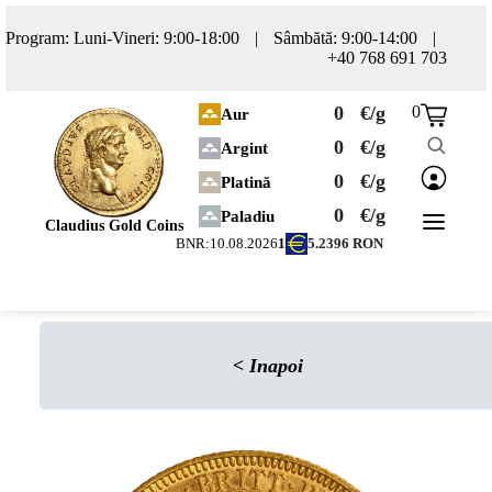
Program: Luni-Vineri: 9:00-18:00
|
Sâmbătă: 9:00-14:00
|
+40 768 691 703
0
€/g
0
Aur
0
€/g
Argint
0
€/g
Platină
0
€/g
Paladiu
Claudius Gold Coins
BNR:
10.08.2026
1
5.2396
RON
<
Inapoi