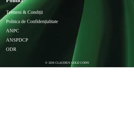
Politici
Termeni & Condiții
Politica de Confidențialitate
ANPC
ANSPDCP
ODR
©
2026
CLAUDIUS GOLD COINS