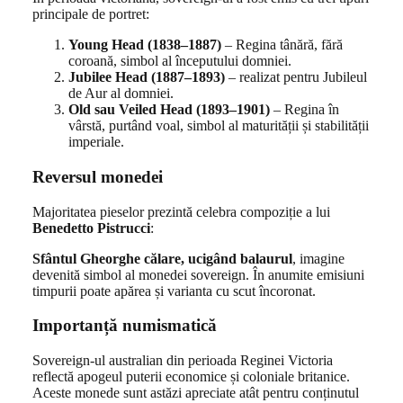
principale de portret:
Young Head (1838–1887)
– Regina tânără, fără
coroană, simbol al începutului domniei.
Jubilee Head (1887–1893)
– realizat pentru Jubileul
de Aur al domniei.
Old sau Veiled Head (1893–1901)
– Regina în
vârstă, purtând voal, simbol al maturității și stabilității
imperiale.
Reversul monedei
Majoritatea pieselor prezintă celebra compoziție a lui
Benedetto Pistrucci
:
Sfântul Gheorghe călare, ucigând balaurul
, imagine
devenită simbol al monedei sovereign. În anumite emisiuni
timpurii poate apărea și varianta cu scut încoronat.
Importanță numismatică
Sovereign-ul australian din perioada Reginei Victoria
reflectă apogeul puterii economice și coloniale britanice.
Aceste monede sunt astăzi apreciate atât pentru conținutul