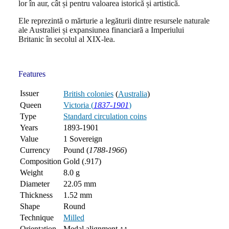
lor în aur, cât și pentru valoarea istorică și artistică.
Ele reprezintă o mărturie a legăturii dintre resursele naturale
ale Australiei și expansiunea financiară a Imperiului
Britanic în secolul al XIX-lea.
Features
Issuer
British colonies
(
Australia
)
Queen
Victoria (
1837-1901
)
Type
Standard circulation coins
Years
1893-1901
Value
1 Sovereign
Currency
Pound (
1788-1966
)
Composition
Gold (.917)
Weight
8.0 g
Diameter
22.05 mm
Thickness
1.52 mm
Shape
Round
Technique
Milled
Orientation
Medal alignment ↑↑