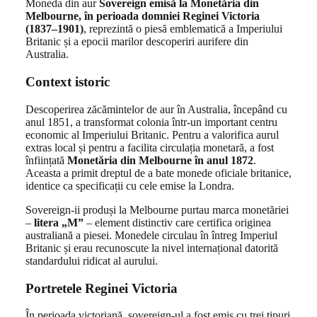
Moneda din aur
Sovereign emisă la Monetăria din
Melbourne, în perioada domniei Reginei Victoria
(1837–1901)
, reprezintă o piesă emblematică a Imperiului
Britanic și a epocii marilor descoperiri aurifere din
Australia.
Context istoric
Descoperirea zăcămintelor de aur în Australia, începând cu
anul 1851, a transformat colonia într-un important centru
economic al Imperiului Britanic. Pentru a valorifica aurul
extras local și pentru a facilita circulația monetară, a fost
înființată
Monetăria din Melbourne în anul 1872
.
Aceasta a primit dreptul de a bate monede oficiale britanice,
identice ca specificații cu cele emise la Londra.
Sovereign-ii produși la Melbourne purtau marca monetăriei
–
litera „M”
– element distinctiv care certifica originea
australiană a piesei. Monedele circulau în întreg Imperiul
Britanic și erau recunoscute la nivel internațional datorită
standardului ridicat al aurului.
Portretele Reginei Victoria
În perioada victoriană, sovereign-ul a fost emis cu trei tipuri