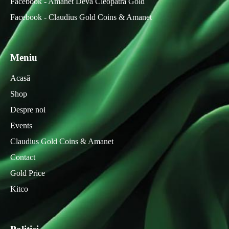
Facebook - Amanet Deva Cleopatra Gold
Facebook - Claudius Gold Coins & Amanet
Meniu
Acasă
Shop
Despre noi
Events
Claudius Gold Coins & Amanet
Contact
Gold Price
Kitco