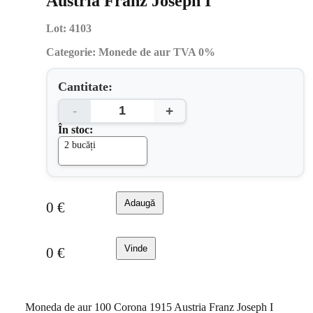
Austria Franz Joseph I
Lot:
4103
Categorie:
Monede de aur TVA 0%
Cantitate:
-
+
În stoc:
2 bucăți
Adaugă
0
€
Vinde
0
€
Moneda de aur 100 Corona 1915 Austria Franz Joseph I