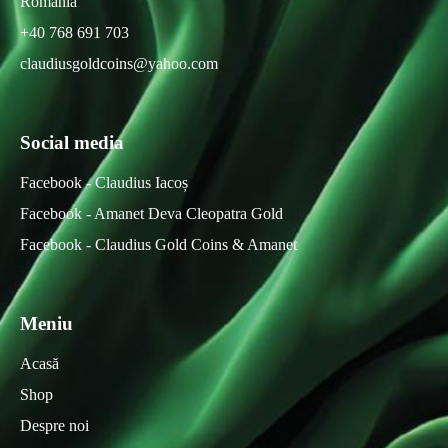
Romania
+40 768 691 703
claudiusgoldcoins@yahoo.com
Social media
Facebook - Claudius Iacoș
Facebook - Amanet Deva Cleopatra Gold
Facebook - Claudius Gold Coins & Amanet
Meniu
Acasă
Shop
Despre noi