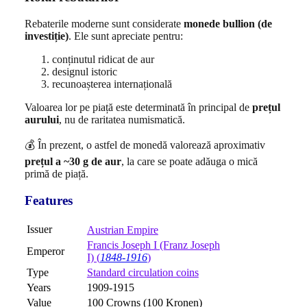
Rebaterile moderne sunt considerate
monede bullion (de
investiție)
. Ele sunt apreciate pentru:
conținutul ridicat de aur
designul istoric
recunoașterea internațională
Valoarea lor pe piață este determinată în principal de
prețul
aurului
, nu de raritatea numismatică.
💰 În prezent, o astfel de monedă valorează aproximativ
prețul a ~30 g de aur
, la care se poate adăuga o mică
primă de piață.
Features
Issuer
Austrian Empire
Francis Joseph I (Franz Joseph
Emperor
I) (
1848-1916
)
Type
Standard circulation coins
Years
1909-1915
Value
100 Crowns (100 Kronen)