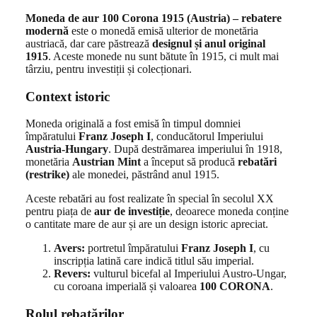
Moneda de aur 100 Corona 1915 (Austria) – rebatere
modernă
este o monedă emisă ulterior de monetăria
austriacă, dar care păstrează
designul și anul original
1915
. Aceste monede nu sunt bătute în 1915, ci mult mai
târziu, pentru investiții și colecționari.
Context istoric
Moneda originală a fost emisă în timpul domniei
împăratului
Franz Joseph I
, conducătorul Imperiului
Austria-Hungary
. După destrămarea imperiului în 1918,
monetăria
Austrian Mint
a început să producă
rebatări
(restrike)
ale monedei, păstrând anul 1915.
Aceste rebatări au fost realizate în special în secolul XX
pentru piața de
aur de investiție
, deoarece moneda conține
o cantitate mare de aur și are un design istoric apreciat.
Avers:
portretul împăratului
Franz Joseph I
, cu
inscripția latină care indică titlul său imperial.
Revers:
vulturul bicefal al Imperiului Austro-Ungar,
cu coroana imperială și valoarea
100 CORONA
.
Rolul rebatărilor