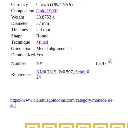
Currency
Crown (
1892-1918
)
Composition
Gold (.900)
Weight
33.8753 g
Diameter
37 mm
Thickness
2.3 mm
Shape
Round
Technique
Milled
Orientation
Medal alignment ↑↑
Demonetized
Yes
Number
N#
15147
KM
# 2819,
Fr
# 507,
Schön
#
References
24
https://www.claudiusgoldcoins.com/category/monede-de-
aur