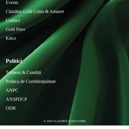
Events
Claudius Gold Coins & Amanet
Contact
Gold Price
Kitco
Politici
Termeni & Condiții
Politica de Confidențialitate
ANPC
ANSPDCP
ODR
©
2026
CLAUDIUS GOLD COINS