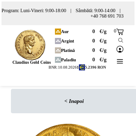
Program: Luni-Vineri: 9:00-18:00
|
Sâmbătă: 9:00-14:00
|
+40 768 691 703
0
€/g
0
Aur
0
€/g
Argint
0
€/g
Platină
0
€/g
Paladiu
Claudius Gold Coins
BNR:
10.08.2026
1
5.2396
RON
<
Inapoi