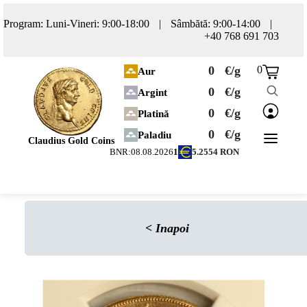
Program: Luni-Vineri: 9:00-18:00
|
Sâmbătă: 9:00-14:00
|
+40 768 691 703
0
€/g
0
Aur
0
€/g
Argint
0
€/g
Platină
0
€/g
Paladiu
Claudius Gold Coins
BNR:
08.08.2026
1
5.2554
RON
<
Inapoi