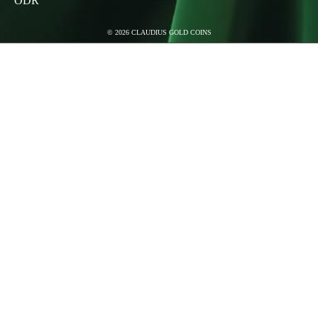
ODR
©
2026
CLAUDIUS GOLD COINS