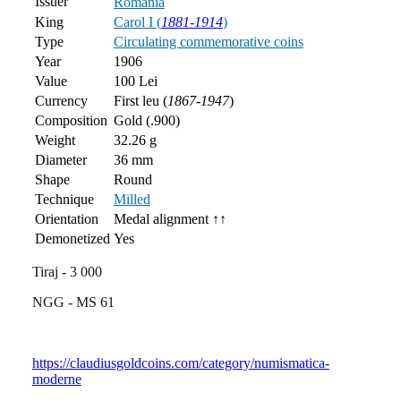
Issuer
Romania
King
Carol I (
1881-1914
)
Type
Circulating commemorative coins
Year
1906
Value
100 Lei
Currency
First leu (
1867-1947
)
Composition
Gold (.900)
Weight
32.26 g
Diameter
36 mm
Shape
Round
Technique
Milled
Orientation
Medal alignment ↑↑
Demonetized
Yes
Tiraj - 3 000
NGG - MS 61
https://claudiusgoldcoins.com/category/numismatica-
moderne