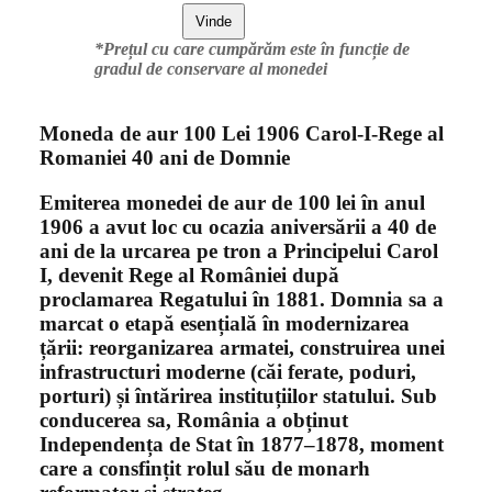
Vinde
*Prețul cu care cumpărăm este în funcție de
gradul de conservare al monedei
Moneda de aur 100 Lei 1906 Carol-I-Rege al
Romaniei 40 ani de Domnie
Emiterea monedei de aur de 100 lei în anul
1906 a avut loc cu ocazia aniversării a 40 de
ani de la urcarea pe tron a Principelui Carol
I
,
devenit Rege al României după
proclamarea Regatului în 1881. Domnia sa a
marcat o etapă esențială în modernizarea
țării: reorganizarea armatei, construirea unei
infrastructuri moderne (căi ferate, poduri,
porturi) și întărirea instituțiilor statului. Sub
conducerea sa, România a obținut
Independența de Stat în 1877–1878, moment
care a consfințit rolul său de monarh