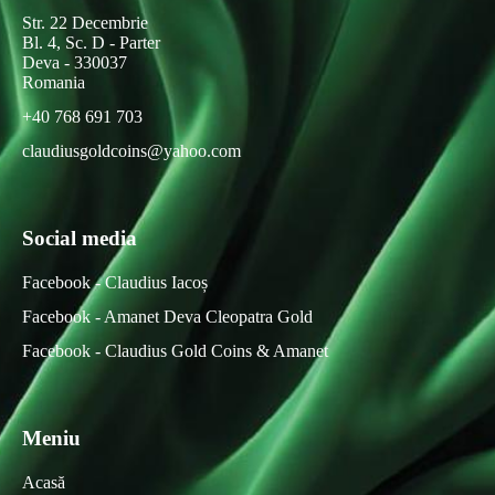
Str. 22 Decembrie
Bl. 4, Sc. D - Parter
Deva - 330037
Romania
+40 768 691 703
claudiusgoldcoins@yahoo.com
Social media
Facebook - Claudius Iacoș
Facebook - Amanet Deva Cleopatra Gold
Facebook - Claudius Gold Coins & Amanet
Meniu
Acasă