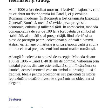
reformator și strateg.
Anul 1906 a fost dedicat unor mari festivități naționale, care
au celebrat nu doar domnia lui Carol I, ci și evoluția
României moderne. În București a fost organizată Expoziția
Generală Română, menită să evidențieze progresul
economic, cultural și militar al țării. În acest cadru, moneda
comemorativă de aur de 100 lei a fost bătută ca simbol al
stabilității, al unității și al prosperității, fiind oferită și ca
piesă de prestigiu pentru colecționari și oficiali ai vremii.
Astăzi, ea rămâne o mărturie istorică a epocii carliste și una
dintre cele mai prețioase emisiuni numismatice românești.
Adaugă în colecția ta o piesă de excepție: Moneda de aur
100 lei 1906 – Carol I, 40 de ani de domnie. Valoroasă prin
metalul prețios din care este realizată și prin încărcătura sa
istorică, această monedă este un simbol al prestigiului și al
tradiției. Ideală pentru colecționari sau pasionați de istorie,
reprezintă totodată o investiție sigură într-un obiect rar și
elegant.
Features