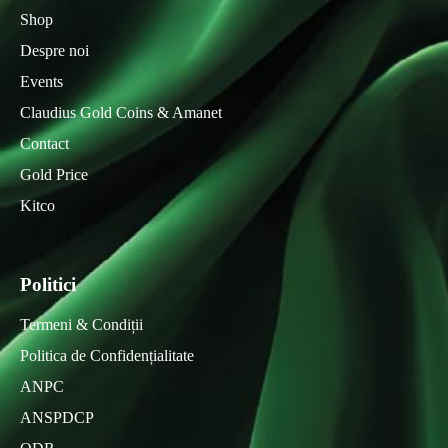
Shop
Despre noi
Events
Claudius Gold Coins & Amanet
Contact
Gold Price
Kitco
Politici
Termeni & Condiții
Politica de Confidențialitate
ANPC
ANSPDCP