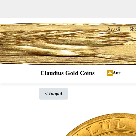
Acasă
Sh
Claudius Gold Coins
Aur
<
Inapoi