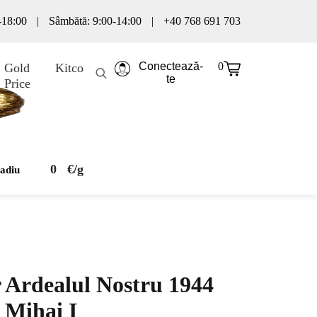
0-18:00
|
Sâmbătă: 9:00-14:00
|
+40 768 691 703
Conectează-
0
Gold
Kitco
te
Price
0
€/g
ladiu
 Ardealul Nostru 1944
 Mihai I