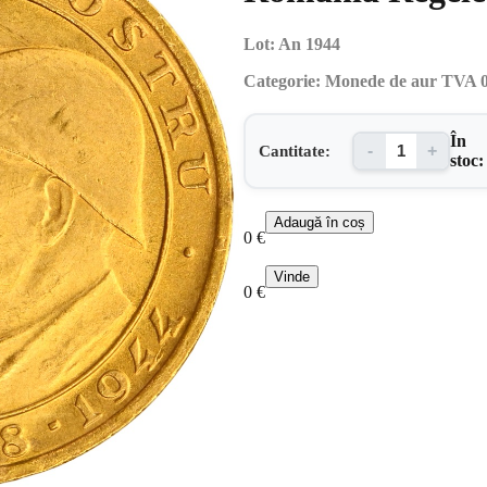
Lot:
An 1944
Categorie:
Monede de aur TVA
În
Cantitate:
-
+
stoc:
Adaugă
în coș
0
€
Vinde
0
€