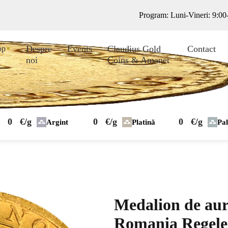
Program: Luni-Vineri: 9:0
Despre
Events
Claudius Gold
Contact
op
▼
noi
Coins & Amanet
0
€/g
0
€/g
0
€/g
Argint
Platină
Pa
Medalion de aur
Romania Regele