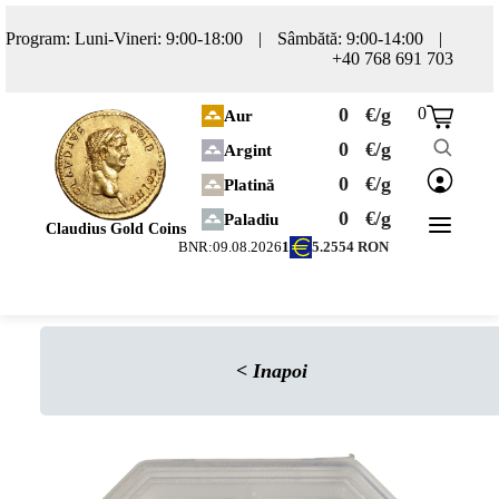
Program: Luni-Vineri: 9:00-18:00
|
Sâmbătă: 9:00-14:00
|
+40 768 691 703
0
€/g
0
Aur
0
€/g
Argint
0
€/g
Platină
0
€/g
Paladiu
Claudius Gold Coins
BNR:
09.08.2026
1
5.2554
RON
<
Inapoi