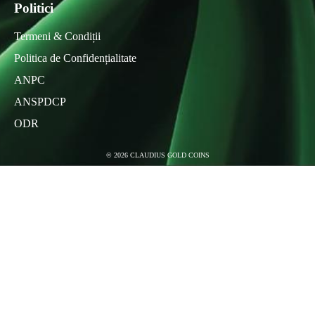
Politici
Termeni & Condiții
Politica de Confidențialitate
ANPC
ANSPDCP
ODR
©
2026
CLAUDIUS GOLD COINS