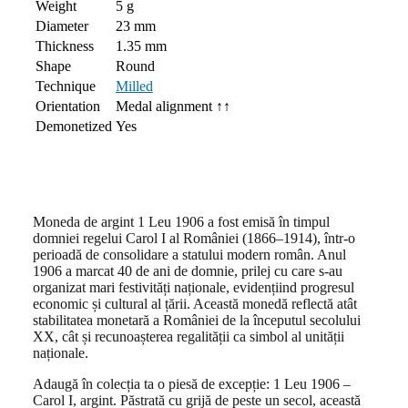
Weight
5 g
Diameter
23 mm
Thickness
1.35 mm
Shape
Round
Technique
Milled
Orientation
Medal alignment ↑↑
Demonetized
Yes
Moneda de argint 1 Leu 1906 a fost emisă în timpul
domniei regelui Carol I al României (1866–1914), într-o
perioadă de consolidare a statului modern român. Anul
1906 a marcat 40 de ani de domnie, prilej cu care s-au
organizat mari festivități naționale, evidențiind progresul
economic și cultural al țării. Această monedă reflectă atât
stabilitatea monetară a României de la începutul secolului
XX, cât și recunoașterea regalității ca simbol al unității
naționale.
Adaugă în colecția ta o piesă de excepție: 1 Leu 1906 –
Carol I, argint. Păstrată cu grijă de peste un secol, această