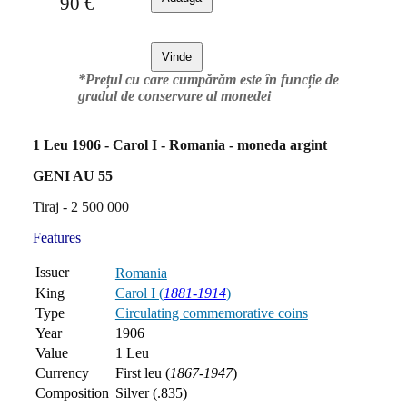
90
€
Vinde
*Prețul cu care cumpărăm este în funcție de
gradul de conservare al monedei
1 Leu 1906 - Carol I - Romania - moneda argint
GENI AU 55
Tiraj - 2 500 000
Features
Issuer
Romania
King
Carol I (
1881-1914
)
Type
Circulating commemorative coins
Year
1906
Value
1 Leu
Currency
First leu (
1867-1947
)
Composition
Silver (.835)