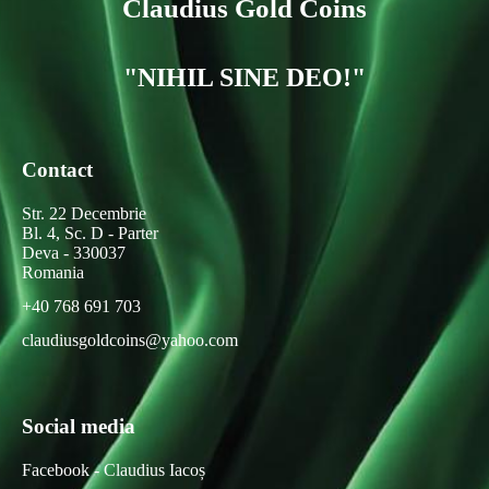
Claudius Gold Coins
"NIHIL SINE DEO!"
Contact
Str. 22 Decembrie
Bl. 4, Sc. D - Parter
Deva - 330037
Romania
+40 768 691 703
claudiusgoldcoins@yahoo.com
Social media
Facebook - Claudius Iacoș