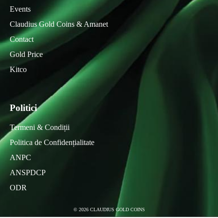
Events
Claudius Gold Coins & Amanet
Contact
Gold Price
Kitco
Politici
Termeni & Condiții
Politica de Confidențialitate
ANPC
ANSPDCP
ODR
©
2026
CLAUDIUS GOLD COINS