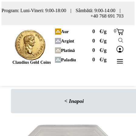
Program: Luni-Vineri: 9:00-18:00
|
Sâmbătă: 9:00-14:00
|
+40 768 691 703
0
€/g
0
Aur
0
€/g
Argint
0
€/g
Platină
0
€/g
Paladiu
Claudius Gold Coins
<
Inapoi