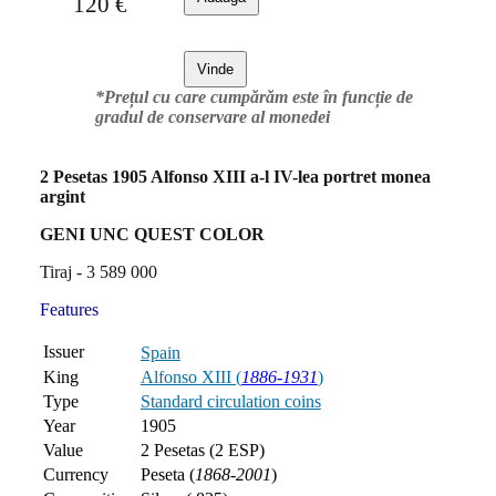
120
€
Vinde
*Prețul cu care cumpărăm este în funcție de
gradul de conservare al monedei
2 Pesetas 1905 Alfonso XIII a-l IV-lea portret monea
argint
GENI UNC QUEST COLOR
Tiraj - 3 589 000
Features
Issuer
Spain
King
Alfonso XIII (
1886-1931
)
Type
Standard circulation coins
Year
1905
Value
2 Pesetas (2 ESP)
Currency
Peseta (
1868-2001
)