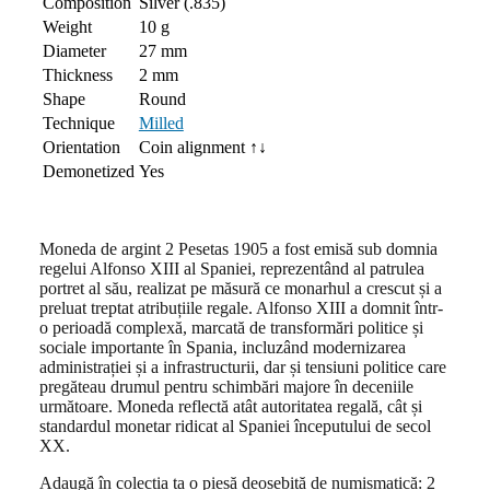
Composition
Silver (.835)
Weight
10 g
Diameter
27 mm
Thickness
2 mm
Shape
Round
Technique
Milled
Orientation
Coin alignment ↑↓
Demonetized
Yes
Moneda de argint 2 Pesetas 1905 a fost emisă sub domnia
regelui Alfonso XIII al Spaniei, reprezentând al patrulea
portret al său, realizat pe măsură ce monarhul a crescut și a
preluat treptat atribuțiile regale. Alfonso XIII a domnit într-
o perioadă complexă, marcată de transformări politice și
sociale importante în Spania, incluzând modernizarea
administrației și a infrastructurii, dar și tensiuni politice care
pregăteau drumul pentru schimbări majore în deceniile
următoare. Moneda reflectă atât autoritatea regală, cât și
standardul monetar ridicat al Spaniei începutului de secol
XX.
Adaugă în colecția ta o piesă deosebită de numismatică: 2