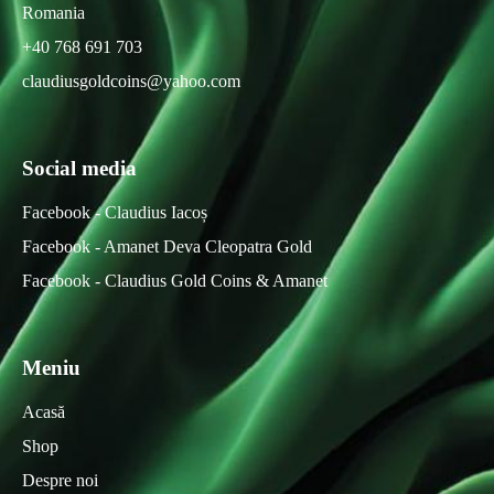
Romania
+40 768 691 703
claudiusgoldcoins@yahoo.com
Social media
Facebook - Claudius Iacoș
Facebook - Amanet Deva Cleopatra Gold
Facebook - Claudius Gold Coins & Amanet
Meniu
Acasă
Shop
Despre noi