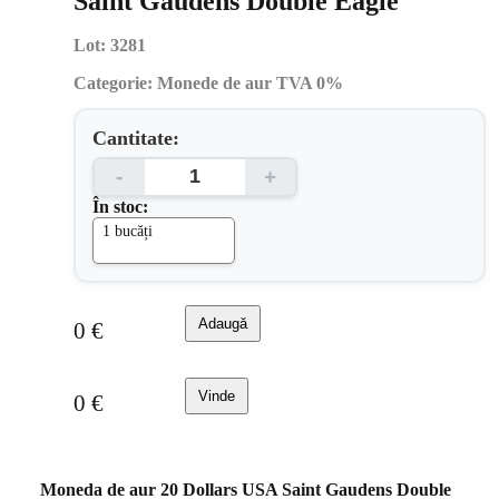
Saint Gaudens Double Eagle
Lot:
3281
Categorie:
Monede de aur TVA 0%
Cantitate:
-
+
În stoc:
1 bucăți
Adaugă
0
€
Vinde
0
€
Moneda de aur 20 Dollars USA Saint Gaudens Double