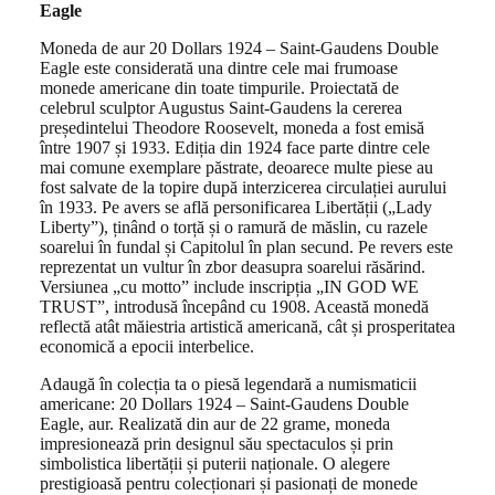
Eagle
Moneda de aur 20 Dollars 1924 – Saint-Gaudens Double
Eagle este considerată una dintre cele mai frumoase
monede americane din toate timpurile. Proiectată de
celebrul sculptor Augustus Saint-Gaudens la cererea
președintelui Theodore Roosevelt, moneda a fost emisă
între 1907 și 1933. Ediția din 1924 face parte dintre cele
mai comune exemplare păstrate, deoarece multe piese au
fost salvate de la topire după interzicerea circulației aurului
în 1933. Pe avers se află personificarea Libertății („Lady
Liberty”), ținând o torță și o ramură de măslin, cu razele
soarelui în fundal și Capitolul în plan secund. Pe revers este
reprezentat un vultur în zbor deasupra soarelui răsărind.
Versiunea „cu motto” include inscripția „IN GOD WE
TRUST”, introdusă începând cu 1908. Această monedă
reflectă atât măiestria artistică americană, cât și prosperitatea
economică a epocii interbelice.
Adaugă în colecția ta o piesă legendară a numismaticii
americane: 20 Dollars 1924 – Saint-Gaudens Double
Eagle, aur. Realizată din aur de 22 grame, moneda
impresionează prin designul său spectaculos și prin
simbolistica libertății și puterii naționale. O alegere
prestigioasă pentru colecționari și pasionați de monede