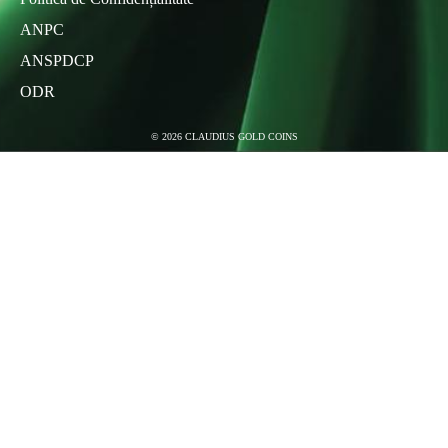
ANPC
ANSPDCP
ODR
©
2026
CLAUDIUS GOLD COINS