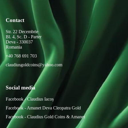
Contact
Str. 22 Decembrie
Bl. 4, Sc. D - Parter
Deva - 330037
Romania
+40 768 691 703
claudiusgoldcoins@yahoo.com
Social media
Facebook - Claudius Iacoș
Facebook - Amanet Deva Cleopatra Gold
Facebook - Claudius Gold Coins & Amanet