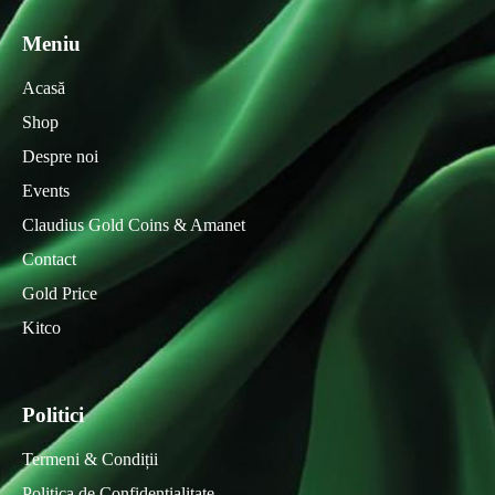
Meniu
Acasă
Shop
Despre noi
Events
Claudius Gold Coins & Amanet
Contact
Gold Price
Kitco
Politici
Termeni & Condiții
Politica de Confidențialitate