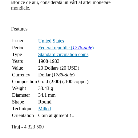
istorice de aur, considerată un vârf al artei monetare
mondiale.
Features
Issuer
United States
Period
Federal republic (
1776-date
)
Type
Standard circulation coins
Years
1908-1933
Value
20 Dollars (20 USD)
Currency
Dollar (
1785-date
)
Composition
Gold (.900) (.100 copper)
Weight
33.43 g
Diameter
34.1 mm
Shape
Round
Technique
Milled
Orientation
Coin alignment ↑↓
Tiraj - 4 323 500