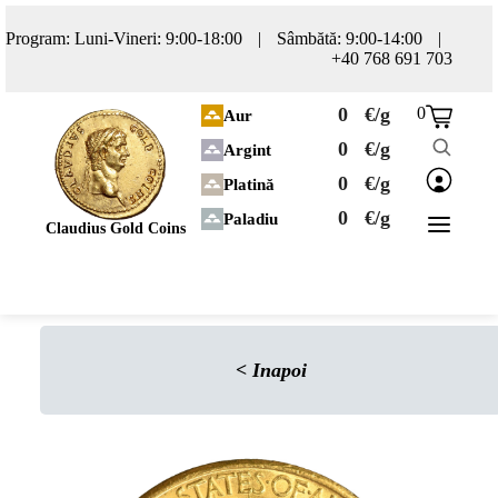
Program: Luni-Vineri: 9:00-18:00
|
Sâmbătă: 9:00-14:00
|
+40 768 691 703
0
€/g
0
Aur
0
€/g
Argint
0
€/g
Platină
0
€/g
Paladiu
Claudius Gold Coins
<
Inapoi