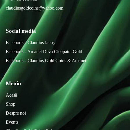
claudiusgoldcoins@yahoo.com
Social media
Facebook - Claudius Iacoș
Facebook - Amanet Deva Cleopatra Gold
Facebook - Claudius Gold Coins & Amanet
Meniu
Acasă
Shop
Despre noi
Events