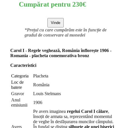
Cumpărat pentru
230
€
Vinde
*Prețul cu care cumpărăm este în funcție de
gradul de conservare al monedei
Carol I - Regele veghează, România înflorește 1906 -
Romania - placheta comemorativa bronz
Caracteristici
Categoria
Placheta
Loc de
România
batere
Gravor
Louis Stelmans
Anul
1906
emisiunii
Pe avers imaginea
regelui Carol I călare
,
însoțit de armata sa, reprezentând momentul
de veghe în desfășurarea muncilor câmpului.
Avers
În fundal se disting
silhuete ale unei biserici