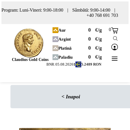
Program: Luni-Vineri: 9:00-18:00
|
Sâmbătă: 9:00-14:00
|
+40 768 691 703
0
€/g
0
Aur
0
€/g
Argint
0
€/g
Platină
0
€/g
Paladiu
Claudius Gold Coins
BNR:
05.08.2026
1
5.2489
RON
<
Inapoi