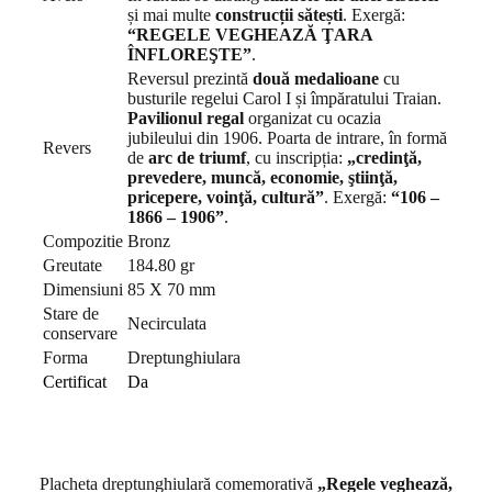
și mai multe
construcții sătești
. Exergă:
“REGELE VEGHEAZĂ ŢARA
ÎNFLOREŞTE”
.
Reversul prezintă
două medalioane
cu
busturile regelui Carol I și împăratului Traian.
Pavilionul regal
organizat cu ocazia
jubileului din 1906. Poarta de intrare, în formă
Revers
de
arc de triumf
, cu inscripția:
„credinţă,
prevedere, muncă, economie, ştiinţă,
pricepere, voinţă, cultură”
. Exergă:
“106 –
1866 – 1906”
.
Compozitie
Bronz
Greutate
184.80 gr
Dimensiuni
85 X 70 mm
Stare de
Necirculata
conservare
Forma
Dreptunghiulara
Certificat
Da
Placheta dreptunghiulară comemorativă
„Regele veghează,