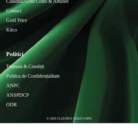
Claudius Gold Coins & Amanet
Contact
Gold Price
Kitco
Politici
Termeni & Condiții
Politica de Confidențialitate
ANPC
ANSPDCP
ODR
©
2026
CLAUDIUS GOLD COINS