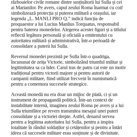
războaielor civile romane dintre susținătorii lui Sulla și cei
ai Marianilor. Pe avers, capul zeului Roma înarmat cu coif
simbolizează protecția și puterea militară a orașului, iar
legenda „L. MANLI PRO Q.” indică funcția de
proquaestor a lui Lucius Manlius Torquatus, responsabil
pentru baterea monedelor. Alegerea acestei figuri și a titlului
reflectă legătura personală și oficială a emitentului cu
autoritatea militară și administrativă, într-o perioadă de
consolidare a puterii lui Sulla.
Reversul monedei prezintă pe Sulla într-o quadriga,
încununat de zeița Victorie, simbolizând triumful militar și
legitimitatea sa ca lider. Carul tras de patru cai este un motiv
tradițional pentru victorii majore și pentru autorii de
campanii militare, fiind utilizat frecvent în numismatică
pentru a comemora succesele strategice.
Această monedă nu era doar un mijloc de plată, ci și un
instrument de propagandă politică. Într-un context de
instabilitate internă, imaginea zeului Roma pe avers și a lui
Sulla triumfător pe revers transmitea mesajul unei puteri
consolidate și a victoriei drepte. Astfel, denarul servea
pentru a legitima autoritatea lui Sulla, pentru a inspira
loialitate în rândul soldaților și cetățenilor și pentru a întări
ideea că succesele militare erau susținute și de divinitate.