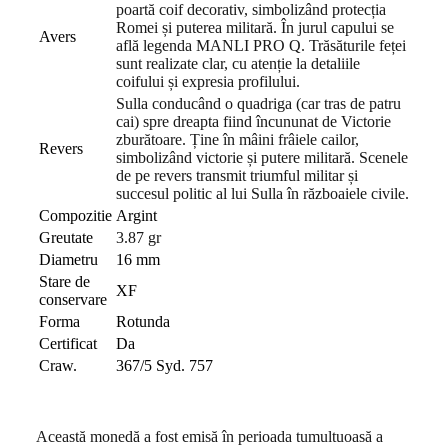
poartă coif decorativ, simbolizând protecția
Romei și puterea militară. În jurul capului se
Avers
află legenda MANLI PRO Q. Trăsăturile feței
sunt realizate clar, cu atenție la detaliile
coifului și expresia profilului.
Sulla conducând o quadriga (car tras de patru
cai) spre dreapta fiind încununat de Victorie
zburătoare. Ține în mâini frâiele cailor,
Revers
simbolizând victorie și putere militară. Scenele
de pe revers transmit triumful militar și
succesul politic al lui Sulla în războaiele civile.
Compozitie
Argint
Greutate
3.87 gr
Diametru
16 mm
Stare de
XF
conservare
Forma
Rotunda
Certificat
Da
Craw.
367/5 Syd. 757
Această monedă a fost emisă în perioada tumultuoasă a