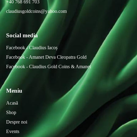
+40 768 691 703
claudiusgoldcoins@yahoo.com
Social media
Facebook - Claudius Iacoș
Facebook - Amanet Deva Cleopatra Gold
Facebook - Claudius Gold Coins & Amanet
Meniu
Acasă
Shop
Despre noi
Events