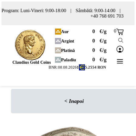
Program: Luni-Vineri: 9:00-18:00
|
Sâmbătă: 9:00-14:00
|
+40 768 691 703
0
€/g
0
Aur
0
€/g
Argint
0
€/g
Platină
0
€/g
Paladiu
Claudius Gold Coins
BNR:
08.08.2026
1
5.2554
RON
<
Inapoi