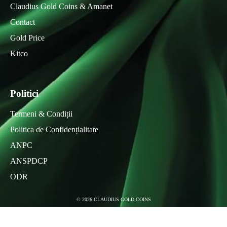
Claudius Gold Coins & Amanet
Contact
Gold Price
Kitco
Politici
Termeni & Condiții
Politica de Confidențialitate
ANPC
ANSPDCP
ODR
©
2026
CLAUDIUS GOLD COINS