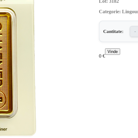
Lot:
3182
Categorie:
Lingou
Cantitate:
-
Vinde
0
€