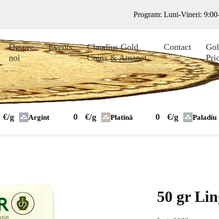
Program: Luni-Vineri: 9:0
Despre
Events
Claudius Gold
Contact
Gol
noi
Coins & Amanet
Pri
€/g
0
€/g
0
€/g
Argint
Platină
Paladiu
50 gr Li