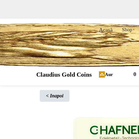
Acasă
Shop
▼
Claudius Gold Coins
0
Aur
<
Inapoi