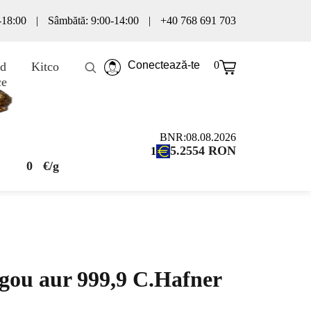
0-18:00
|
Sâmbătă: 9:00-14:00
|
+40 768 691 703
Conectează-te
0
d
Kitco
ce
BNR:
08.08.2026
5.2554
RON
1
0
€/g
ngou aur 999,9 C.Hafner