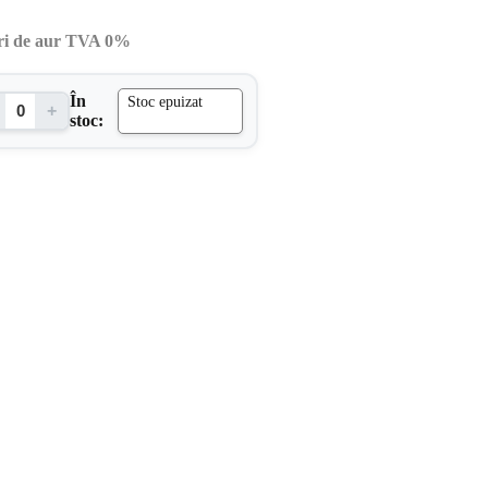
ri de aur TVA 0%
În
Stoc epuizat
+
stoc: