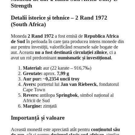
Strength
Detalii istorice și tehnice – 2 Rand 1972
(South Africa)
Moneda
2 Rand 1972
a fost emisă de
Republica Africa
de Sud
în perioada în care țara producea intens monede din
aur pentru investiții, valorificând resursele sale bogate de
aur. Aceasta
nu a fost destinată circulației zilnice
, ci a
avut un rol predominant
numismatic și investițional
.
Material:
aur (22 karate – 916,7‰)
Greutate:
aprox.
7,99 g
Aur pur:
~
0,2354 uncii troy
Avers:
portretul lui
Jan van Riebeeck
, fondatorul
Cape Town
Revers:
antilopa
Springbok
, simbol național al
Africii de Sud
Margine:
zimțată
Importanță și valoare
Această monedă este apreciată atât pentru
conținutul său
de aur
, cât și pentru
designul clasic sud-african
, similar