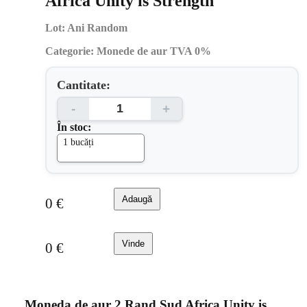
Africa Unity is Strength
Lot:
Ani Random
Categorie:
Monede de aur TVA 0%
Cantitate:
-
+
În stoc:
1 bucăți
Adaugă
0
€
Vinde
0
€
Moneda de aur 2 Rand Sud Africa Unity is