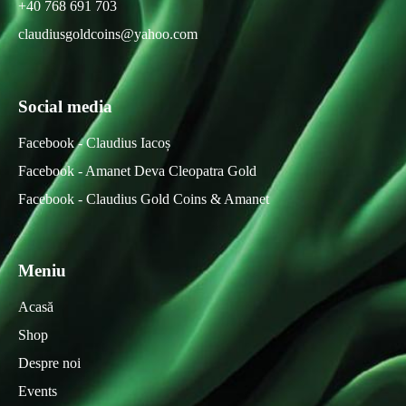
+40 768 691 703
claudiusgoldcoins@yahoo.com
Social media
Facebook - Claudius Iacoș
Facebook - Amanet Deva Cleopatra Gold
Facebook - Claudius Gold Coins & Amanet
Meniu
Acasă
Shop
Despre noi
Events