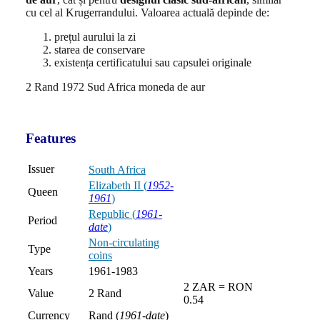
cu cel al Krugerrandului. Valoarea actuală depinde de:
prețul aurului la zi
starea de conservare
existența certificatului sau capsulei originale
2 Rand 1972 Sud Africa moneda de aur
Features
Issuer
South Africa
Elizabeth II (
1952-
Queen
1961
)
Republic (
1961-
Period
date
)
Non-circulating
Type
coins
Years
1961-1983
2 ZAR = RON
Value
2 Rand
0.54
Currency
Rand (
1961-date
)