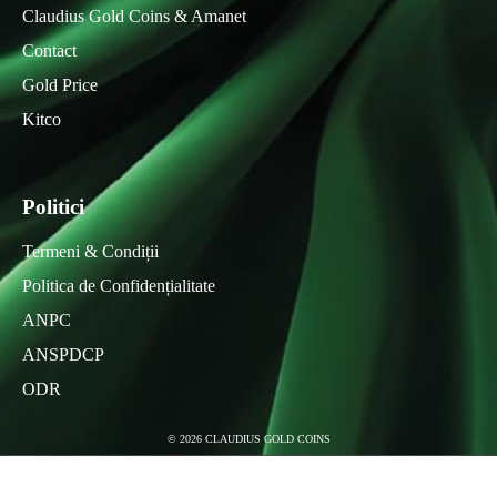
Claudius Gold Coins & Amanet
Contact
Gold Price
Kitco
Politici
Termeni & Condiții
Politica de Confidențialitate
ANPC
ANSPDCP
ODR
©
2026
CLAUDIUS GOLD COINS