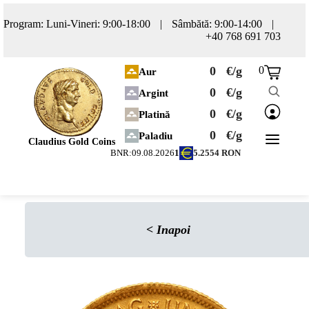
Program: Luni-Vineri: 9:00-18:00
|
Sâmbătă: 9:00-14:00
|
+40 768 691 703
0
€/g
0
Aur
0
€/g
Argint
0
€/g
Platină
0
€/g
Paladiu
Claudius Gold Coins
BNR:
09.08.2026
1
5.2554
RON
<
Inapoi