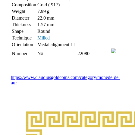
Composition
Gold (.917)
Weight
7.99 g
Diameter
22.0 mm
Thickness
1.57 mm
Shape
Round
Technique
Milled
Orientation
Medal alignment ↑↑
Number
N#
22080
https://www.claudiusgoldcoins.com/category/monede-de-
aur