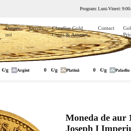
Program: Luni-Vineri: 9:0
Despre
Events
Claudius Gold
Contact
Gol
noi
Coins & Amanet
Pri
€/g
0
€/g
0
€/g
Argint
Platină
Paladiu
Moneda de aur 
Joseph I Imperi