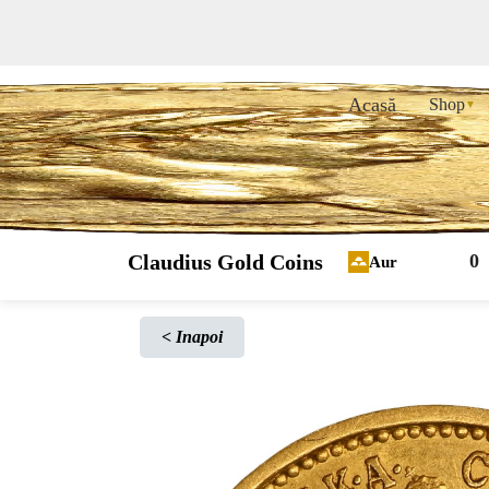
Acasă
Shop
▼
Claudius Gold Coins
0
Aur
<
Inapoi