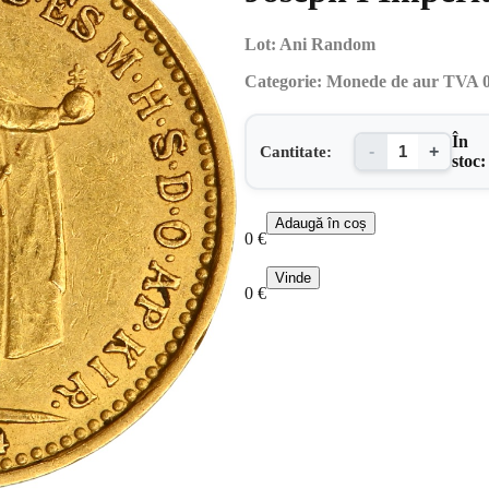
Lot:
Ani Random
Categorie:
Monede de aur TVA
În
Cantitate:
-
+
stoc:
Adaugă
în coș
0
€
Vinde
0
€