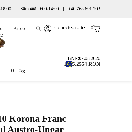
0-18:00
|
Sâmbătă: 9:00-14:00
|
+40 768 691 703
Conectează-te
0
d
Kitco
ce
BNR:
07.08.2026
5.2554
RON
1
0
€/g
10 Korona Franc
ul Austro-Ungar