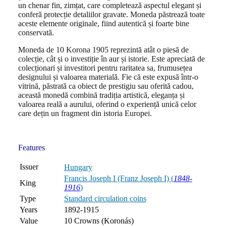
un chenar fin, zimțat, care completează aspectul elegant și
conferă protecție detaliilor gravate. Moneda păstrează toate
aceste elemente originale, fiind autentică și foarte bine
conservată.
Moneda de 10 Korona 1905 reprezintă atât o piesă de
colecție, cât și o investiție în aur și istorie. Este apreciată de
colecționari și investitori pentru raritatea sa, frumusețea
designului și valoarea materială. Fie că este expusă într-o
vitrină, păstrată ca obiect de prestigiu sau oferită cadou,
această monedă combină tradiția artistică, eleganța și
valoarea reală a aurului, oferind o experiență unică celor
care dețin un fragment din istoria Europei.
Features
Issuer
Hungary
Francis Joseph I (Franz Joseph I) (
1848-
King
1916
)
Type
Standard circulation coins
Years
1892-1915
Value
10 Crowns (Koronás)