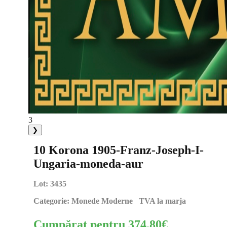
3
❯
10 Korona 1905-Franz-Joseph-I-
Ungaria-moneda-aur
Lot:
3435
Categorie:
Monede Moderne TVA la marja
Cumpărat pentru
374.80
€