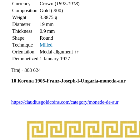
Currency
Crown (
1892-1918
)
Composition
Gold (.900)
Weight
3.3875 g
Diameter
19 mm
Thickness
0.9 mm
Shape
Round
Technique
Milled
Orientation
Medal alignment ↑↑
Demonetized
1 January 1927
Tiraj - 868 624
10 Korona 1905-Franz-Joseph-I-Ungaria-moneda-aur
https://claudiusgoldcoins.com/category/monede-de-aur