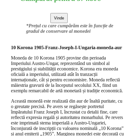
Vinde
*Prețul cu care cumpărăm este în funcție de
gradul de conservare al monedei
10 Korona 1905-Franz-Joseph-I-Ungaria-moneda-aur
Moneda de 10 Korona 1905 provine din perioada
Imperiului Austro-Ungar, reprezentând un simbol al
prestigiului și stabilității economice. Korona era moneda
oficială a imperiului, utilizată atât în tranzacții
internaționale, cât și pentru economisire. Moneda reflectă
măiestria gravurii de la începutul secolului XX, fiind un
exemplu remarcabil de artă monetară și tradiție economică.
Această monedă este realizată din aur de înaltă puritate, cu
o greutate precisă. Pe avers se regăsește portretul
împăratului Franz Joseph I, încrustat cu detalii fine, care
reflectă expresia regală și autoritatea monarhului. Pe revers
este imprimată stema imperială a Austro-Ungariei,
înconjurată de inscripții cu valoarea nominală „10 Korona”
și anul emiterii „1905”. Marginea monedei este decorată cu