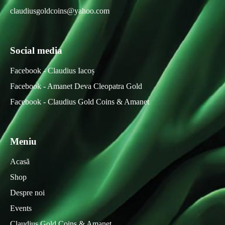
claudiusgoldcoins@yahoo.com
Social media
Facebook - Claudius Iacoș
Facebook - Amanet Deva Cleopatra Gold
Facebook - Claudius Gold Coins & Amanet
Meniu
Acasă
Shop
Despre noi
Events
Claudius Gold Coins & Amanet