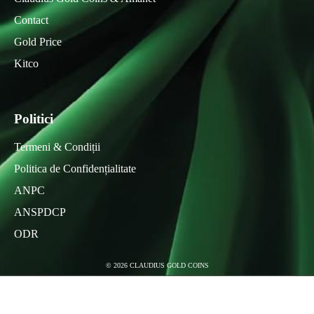
Contact
Gold Price
Kitco
Politici
Termeni & Condiții
Politica de Confidențialitate
ANPC
ANSPDCP
ODR
©
2026
CLAUDIUS GOLD COINS