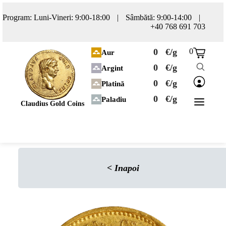
Program: Luni-Vineri: 9:00-18:00
|
Sâmbătă: 9:00-14:00
|
+40 768 691 703
0
€/g
0
Aur
0
€/g
Argint
0
€/g
Platină
0
€/g
Paladiu
Claudius Gold Coins
<
Inapoi