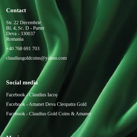
Contact
Str. 22 Decembrie
Bl. 4, Sc. D - Parter
Deva - 330037
Romania
+40 768 691 703
claudiusgoldcoins@yahoo.com
Social media
Facebook - Claudius Iacoș
Facebook - Amanet Deva Cleopatra Gold
Facebook - Claudius Gold Coins & Amanet