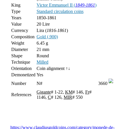
King
Victor Emmanuel II (
1849-1861
)
Type
Standard circulation coins
Years
1850-1861
Value
20 Lire
Currency
Lira (
1816-1861
)
Composition
Gold (.900)
Weight
6.45 g
Diameter
21 mm
Shape
Round
Technique
Milled
Orientation
Coin alignment ↑↓
Demonetized
Yes
Number
N#
3660
Gigante
# 1-22,
KM
# 146,
Fr
#
References
1146,
C
# 126,
MIR
# 550
https://www.claudiusgoldcoins.com/category/monede-de-