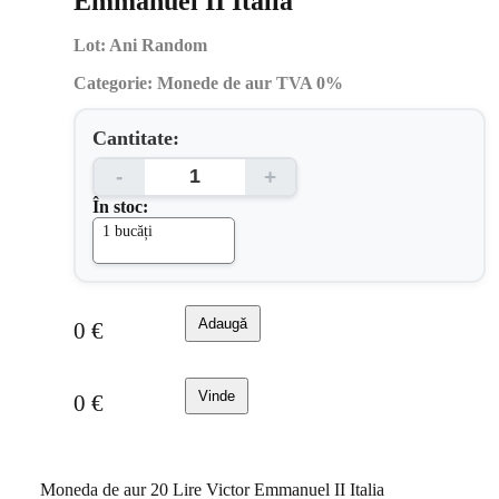
Emmanuel II Italia
Lot:
Ani Random
Categorie:
Monede de aur TVA 0%
Cantitate:
-
+
În stoc:
1 bucăți
Adaugă
0
€
Vinde
0
€
Moneda de aur 20 Lire Victor Emmanuel II Italia