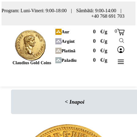
Program: Luni-Vineri: 9:00-18:00
|
Sâmbătă: 9:00-14:00
|
+40 768 691 703
0
€/g
0
Aur
0
€/g
Argint
0
€/g
Platină
0
€/g
Paladiu
Claudius Gold Coins
<
Inapoi