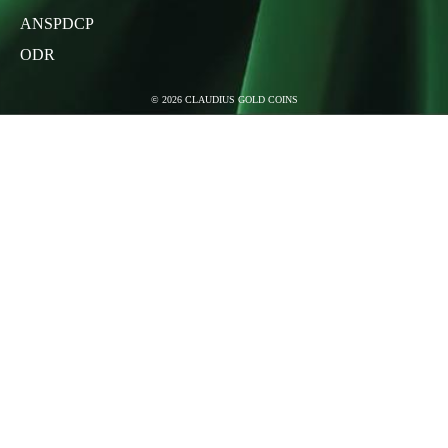
ANSPDCP
ODR
©
2026
CLAUDIUS GOLD COINS