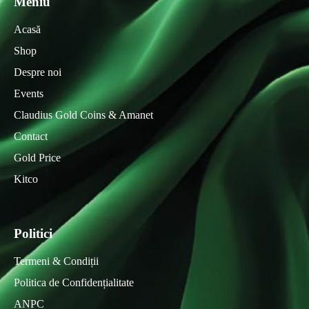
Meniu
Acasă
Shop
Despre noi
Events
Claudius Gold Coins & Amanet
Contact
Gold Price
Kitco
Politici
Termeni & Condiții
Politica de Confidențialitate
ANPC